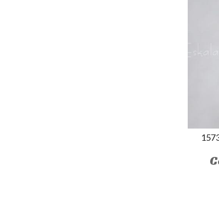
157
C