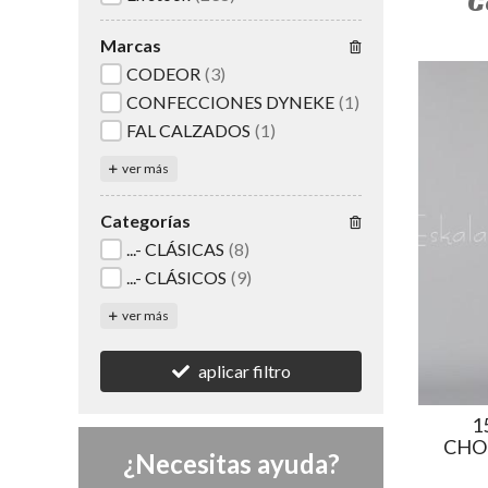
C
Marcas
CODEOR
(3)
CONFECCIONES DYNEKE
(1)
FAL CALZADOS
(1)
ver más
Categorías
...- CLÁSICAS
(8)
...- CLÁSICOS
(9)
ver más
aplicar filtro
1
CHO
¿Necesitas ayuda?