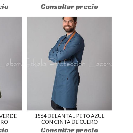
cio
Consultar precio
 VERDE
1564 DELANTAL PETO AZUL
ERO
CON CINTA DE CUERO
cio
Consultar precio