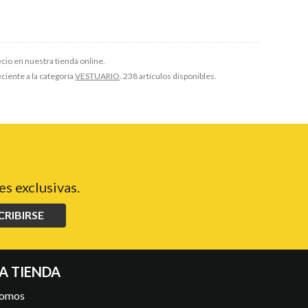
io en nuestra tienda online.
eciente a la categoría
VESTUARIO
. 238 artículos disponibles.
s exclusivas.
CRIBIRSE
A TIENDA
somos