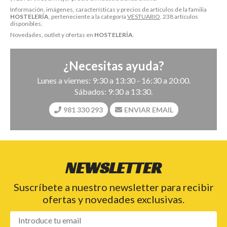
Información, imágenes, características y precios de artículos de la familia
HOSTELERÍA
, perteneciente a la categoría
VESTUARIO
. 238 artículos
disponibles.
Novedades, outlet y ofertas en
HOSTELERÍA
.
¿Necesitas ayuda?
Lunes a viernes: 9:30 a 13:30 - 16:30 a 20:00.
Sábados: 9:30 a 13:30.
981 330 293
ENVIAR EMAIL
NEWSLETTER
Suscríbete a nuestro newsletter para recibir
ofertas y novedades exclusivas.