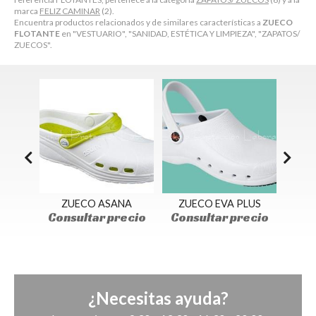
marca
FELIZ CAMINAR
(2).
Encuentra productos relacionados y de similares características a
ZUECO
FLOTANTE
en "VESTUARIO", "SANIDAD, ESTÉTICA Y LIMPIEZA", "ZAPATOS/
ZUECOS".
0
ZUECO ASANA
ZUECO EVA PLUS
ZUE
ecio
Consultar precio
Consultar precio
Con
¿Necesitas ayuda?