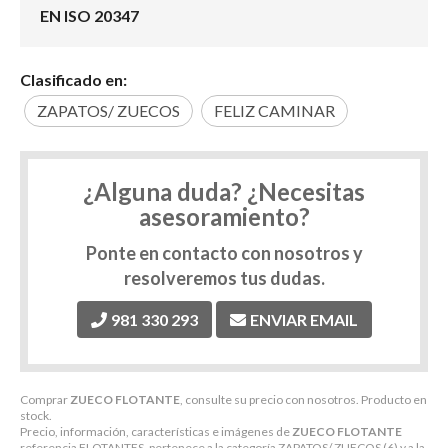
EN ISO 20347
Clasificado en:
ZAPATOS/ ZUECOS
FELIZ CAMINAR
¿Alguna duda? ¿Necesitas
asesoramiento?
Ponte en contacto con nosotros y
resolveremos tus dudas.
981 330 293
ENVIAR EMAIL
Comprar
ZUECO FLOTANTE
, consulte su precio con nosotros. Producto en
stock.
Precio, información, características e imágenes de
ZUECO FLOTANTE
referencia FLOTANTES, pertenece a la categoría
ZAPATOS/ ZUECOS
(6) y a la