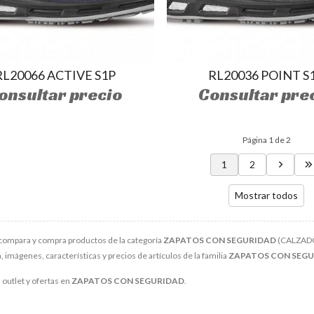
RL20066 ACTIVE S1P
RL20036 POINT S
onsultar precio
Consultar pre
Página 1 de 2
1
2
Mostrar todos
compara y compra productos de la categoría
ZAPATOS CON SEGURIDAD
(CALZADO)
 imágenes, características y precios de artículos de la familia
ZAPATOS CON SEG
outlet y ofertas en
ZAPATOS CON SEGURIDAD
.