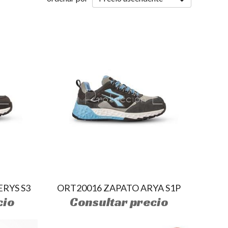
ERYS S3
ORT20016 ZAPATO ARYA S1P
cio
Consultar precio