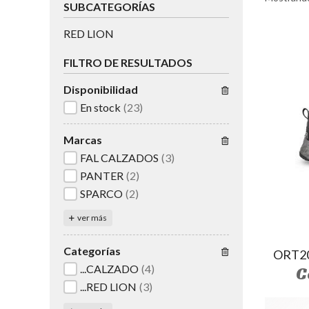
SUBCATEGORÍAS
RED LION
FILTRO DE RESULTADOS
Disponibilidad
En stock
(23)
Marcas
FAL CALZADOS
(3)
PANTER
(2)
SPARCO
(2)
ver más
Categorías
ORT2
...CALZADO
(4)
C
...RED LION
(3)