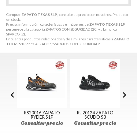
Comprar
ZAPATO TEXAS S1P
, consulte su precio con nosotros. Producto
en stock.
Precio, información, características e imágenes de
ZAPATO TEXAS S1P
pertenece a la categoría
ZAPATOS CON SEGURIDAD
(20) y a la marca
SPARCO
(2).
Encuentra productos relacionados y de similares características a
ZAPATO
TEXAS S1P
en "CALZADO", "ZAPATOS CON SEGURIDAD".
ELLA
RS20016 ZAPATO
RU20124 ZAPATO
UF
RYDER S1P
SCUDO S3
Con
ecio
Consultar precio
Consultar precio