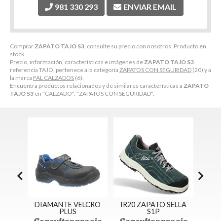
981 330 293
ENVIAR EMAIL
Comprar
ZAPATO TAJO S3
, consulte su precio con nosotros. Producto en
stock.
Precio, información, características e imágenes de
ZAPATO TAJO S3
referencia TAJO, pertenece a la categoría
ZAPATOS CON SEGURIDAD
(20) y a
la marca
FAL CALZADOS
(6).
Encuentra productos relacionados y de similares características a
ZAPATO
TAJO S3
en "CALZADO", "ZAPATOS CON SEGURIDAD".
IAMANTE VELCRO
IR20 ZAPATO SELLA
RS20016 ZAPA
PLUS
S1P
RYDER S1P