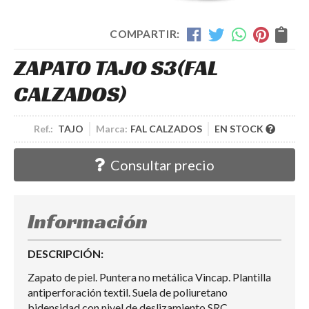
COMPARTIR:
ZAPATO TAJO S3
(FAL
CALZADOS)
Ref.:
TAJO
Marca:
FAL CALZADOS
EN STOCK
Consultar precio
Información
DESCRIPCIÓN:
Zapato de piel. Puntera no metálica Vincap. Plantilla
antiperforación textil. Suela de poliuretano
bidensidad con nivel de deslizamiento SRC.