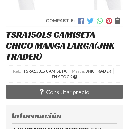
COMPARTIR:
TSRA150LS CAMISETA
CHICO MANGA LARGA
(JHK
TRADER)
Ref.:
TSRA150LS CAMISETA
Marca:
JHK TRADER
EN STOCK
Consultar precio
Información
- Camiseta básica de chico manga larga. 100%