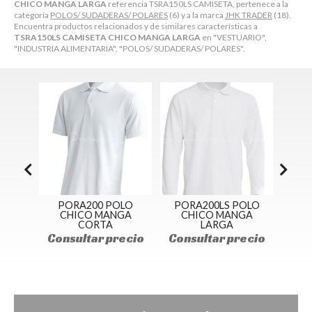
CHICO MANGA LARGA
referencia TSRA150LS CAMISETA, pertenece a la
categoría
POLOS/ SUDADERAS/ POLARES
(6) y a la marca
JHK TRADER
(18).
Encuentra productos relacionados y de similares características a
TSRA150LS CAMISETA CHICO MANGA LARGA
en "VESTUARIO",
"INDUSTRIA ALIMENTARIA", "POLOS/ SUDADERAS/ POLARES".
LAR
PORA200 POLO
PORA200LS POLO
SWR
N
CHICO MANGA
CHICO MANGA
CORTA
LARGA
ecio
Consultar precio
Consultar precio
Con