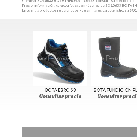
Comprar
SO10633 BOTA INNOVATION S3
, consulte su precio con n
Precio, información, características e imágenes de
SO10633 BOTA I
Encuentra productos relacionados y de similares características a
SO1
BOTA EBRO S3
BOTA FUNDICION P
Consultar precio
Consultar preci