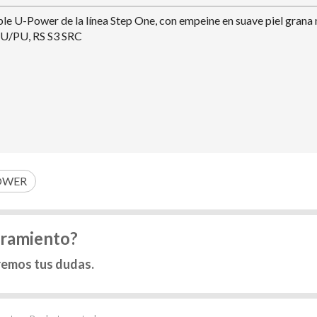
e U-Power de la línea Step One, con empeine en suave piel grana 
 PU/PU, RS S3 SRC
OWER
oramiento?
remos tus dudas.