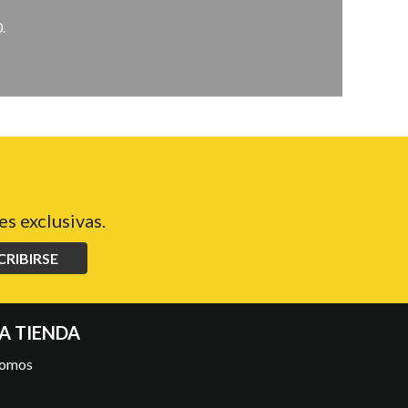
.
s exclusivas.
CRIBIRSE
A TIENDA
somos