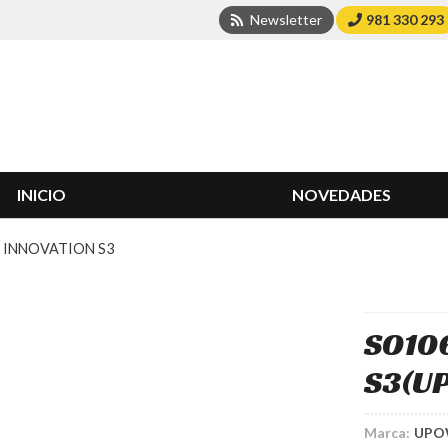
Newsletter
981 330 293
INICIO
NOVEDADES
 INNOVATION S3
SO10
S3
(U
Marca:
UPO