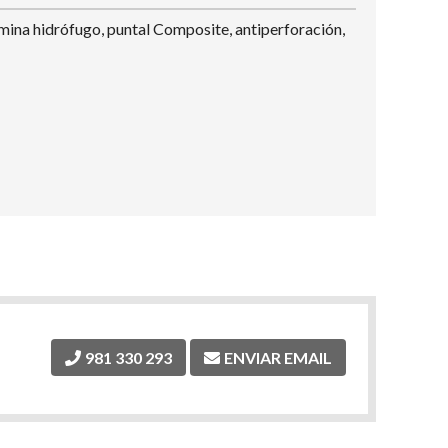
mina hidrófugo, puntal Composite, antiperforación,
981 330 293
ENVIAR EMAIL