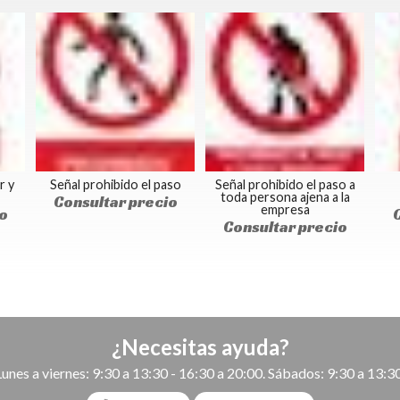
r y
Señal prohibido el paso
Señal prohibido el paso a
toda persona ajena a la
Consultar precio
empresa
o
Consultar precio
¿Necesitas ayuda?
Lunes a viernes: 9:30 a 13:30 - 16:30 a 20:00. Sábados: 9:30 a 13:30