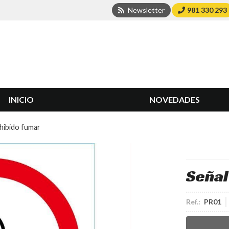
Newsletter
981 330 293
INICIO
NOVEDADES
hibido fumar
Señal
Ref.:
PR01