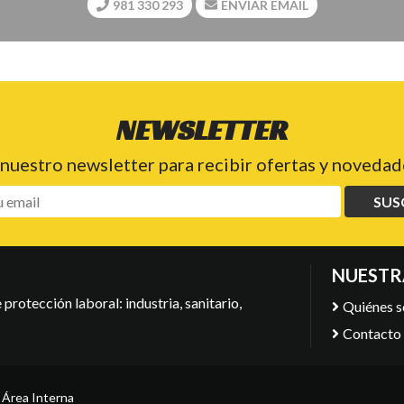
981 330 293
ENVIAR EMAIL
NEWSLETTER
 nuestro newsletter para recibir ofertas y novedade
SUS
NUESTR
protección laboral: industria, sanitario,
Quiénes 
Contacto
-
Área Interna