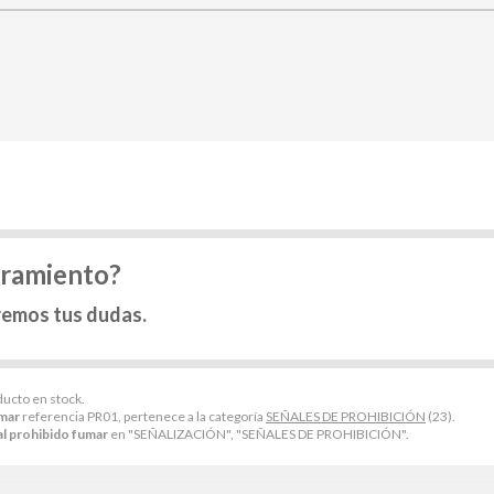
oramiento?
remos tus dudas.
ducto en stock.
umar
referencia PR01, pertenece a la categoría
SEÑALES DE PROHIBICIÓN
(23).
l prohibido fumar
en "SEÑALIZACIÓN", "SEÑALES DE PROHIBICIÓN".