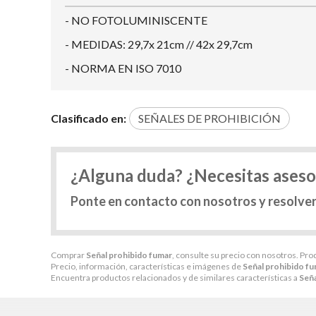
- NO FOTOLUMINISCENTE
- MEDIDAS: 29,7x 21cm // 42x 29,7cm
- NORMA EN ISO 7010
Clasificado en:
SEÑALES DE PROHIBICIÓN
¿Alguna duda? ¿Necesitas ases
Ponte en contacto con nosotros y resolve
Comprar
Señal prohibido fumar
, consulte su precio con nosotros. Pro
Precio, información, características e imágenes de
Señal prohibido f
Encuentra productos relacionados y de similares características a
Seña