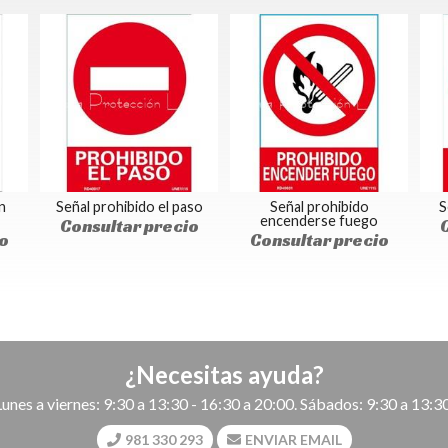
n
Señal prohibido el paso
Señal prohibido
S
encenderse fuego
Consultar precio
o
Consultar precio
¿Necesitas ayuda?
Lunes a viernes: 9:30 a 13:30 - 16:30 a 20:00. Sábados: 9:30 a 13:30
981 330 293
ENVIAR EMAIL