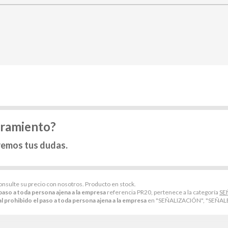
oramiento?
remos tus dudas.
consulte su precio con nosotros. Producto en stock.
paso a toda persona ajena a la empresa
referencia PR20, pertenece a la categoría
SE
l prohibido el paso a toda persona ajena a la empresa
en "SEÑALIZACIÓN", "SEÑAL