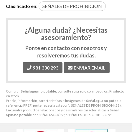
Clasificado en:
SEÑALES DE PROHIBICIÓN
¿Alguna duda? ¿Necesitas
asesoramiento?
Ponte en contacto con nosotros y
resolveremos tus dudas.
981 330 293
ENVIAR EMAIL
Comprar
Señal agua no potable
, consulte su precio con nosotros. Producto
en stock.
Precio, información, características e imágenes de
Señal agua no potable
referencia PR17, pertenece a la categoría
SEÑALES DE PROHIBICIÓN
(23).
Encuentra productos relacionados y de similares características a
Señal
agua no potable
en "SEÑALIZACIÓN", "SEÑALES DE PROHIBICIÓN".