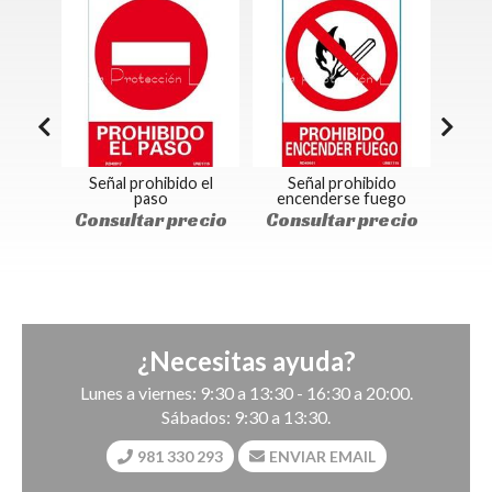
do
Señal prohibido el
Señal prohibido
Seña
iales
paso
encenderse fuego
Con
paso
Consultar precio
Consultar precio
ecio
¿Necesitas ayuda?
Lunes a viernes: 9:30 a 13:30 - 16:30 a 20:00.
Sábados: 9:30 a 13:30.
981 330 293
ENVIAR EMAIL