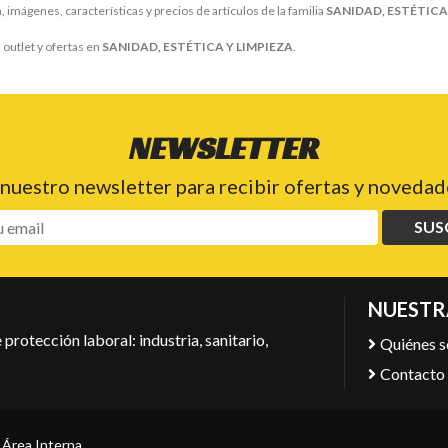
 imágenes, características y precios de artículos de la familia
SANIDAD, ESTÉTICA
outlet y ofertas en
SANIDAD, ESTÉTICA Y LIMPIEZA
.
NEWSLETTER
 nuestro newsletter para recibir ofertas y novedade
SUS
NUESTR
protección laboral: industria, sanitario,
Quiénes 
Contacto
-
Área Interna