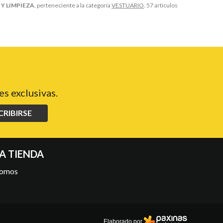
 Y LIMPIEZA
, perteneciente a la categoría
VESTUARIO
. 57 artículos
s exclusivas.
CRIBIRSE
A TIENDA
somos
Elaborado por