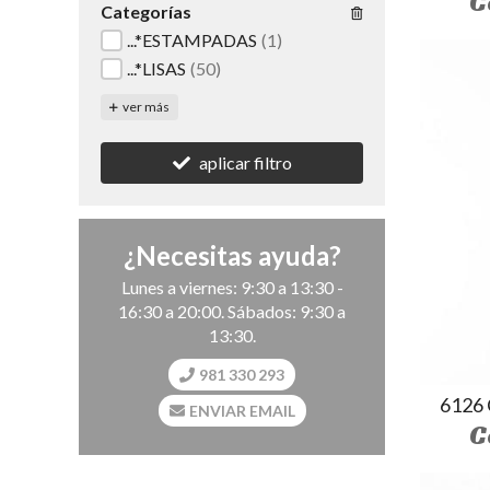
C
Categorías
...*ESTAMPADAS
(1)
...*LISAS
(50)
ver más
aplicar filtro
¿Necesitas ayuda?
Lunes a viernes: 9:30 a 13:30 -
16:30 a 20:00. Sábados: 9:30 a
13:30.
981 330 293
6126
ENVIAR EMAIL
C