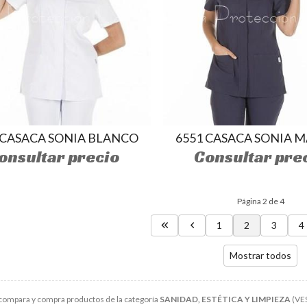
 CASACA SONIA BLANCO
6551 CASACA SONIA 
onsultar precio
Consultar pre
Página 2 de 4
1
2
3
4
Mostrar todos
compara y compra productos de la categoría
SANIDAD, ESTÉTICA Y LIMPIEZA
(VES