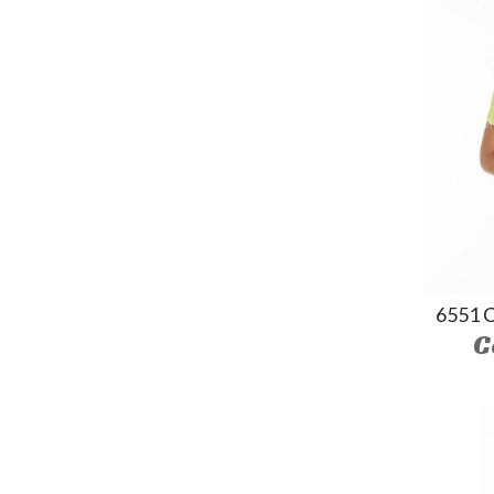
6551 
C