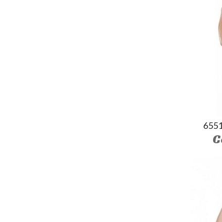
655
C