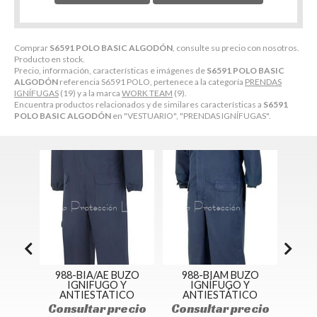
Comprar
S6591 POLO BASIC ALGODÓN
, consulte su precio con nosotros.
Producto en stock.
Precio, información, características e imágenes de
S6591 POLO BASIC
ALGODÓN
referencia S6591 POLO, pertenece a la categoría
PRENDAS
IGNÍFUGAS
(19) y a la marca
WORK TEAM
(9).
Encuentra productos relacionados y de similares características a
S6591
POLO BASIC ALGODÓN
en "VESTUARIO", "PRENDAS IGNÍFUGAS".
988-BIA/AE BUZO
988-BIAM BUZO
988-PFYIA
IGNIFUGO Y
IGNÍFUGO Y
PANTALÓN
ANTIESTATICO
ANTIESTÁTICO
IGNÍFUGO Y
ANTIESTÁTIC
onsultar precio
Consultar precio
ALTA VISIBILI