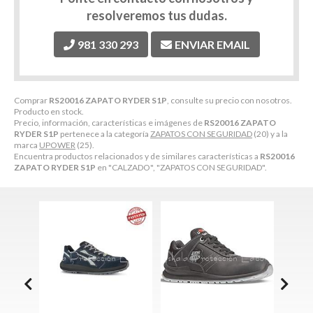
resolveremos tus dudas.
981 330 293
ENVIAR EMAIL
Comprar
RS20016 ZAPATO RYDER S1P
, consulte su precio con nosotros.
Producto en stock.
Precio, información, características e imágenes de
RS20016 ZAPATO
RYDER S1P
pertenece a la categoría
ZAPATOS CON SEGURIDAD
(20) y a la
marca
UPOWER
(25).
Encuentra productos relacionados y de similares características a
RS20016
ZAPATO RYDER S1P
en "CALZADO", "ZAPATOS CON SEGURIDAD".