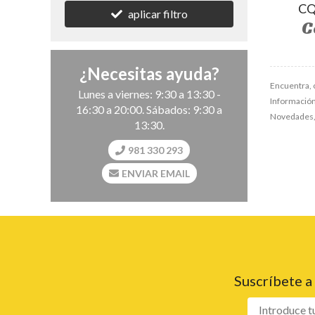
CQ
aplicar filtro
C
¿Necesitas ayuda?
Encuentra, 
Lunes a viernes: 9:30 a 13:30 -
Información,
16:30 a 20:00. Sábados: 9:30 a
Novedades, 
13:30.
981 330 293
ENVIAR EMAIL
Suscríbete a