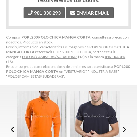
resolveremos tus dudas.
981 330 293
ENVIAR EMAIL
Comprar
POPL200 POLO CHICA MANGA CORTA
, consulte su precio con
nosotros. Producto en stock.
Precio, información, características e imágenes de
POPL200 POLO CHICA
MANGA CORTA
referencia POPL200 POLO CHICA, pertenece a la
categoría
POLOS/ CAMISETAS/ SUDADERAS
(13) y a la marca
JHK TRADER
(18).
Encuentra productos relacionados y de similares características a
POPL200
POLO CHICA MANGA CORTA
en "VESTUARIO", "INDUSTRIA BASE",
"POLOS/ CAMISETAS/ SUDADERAS".