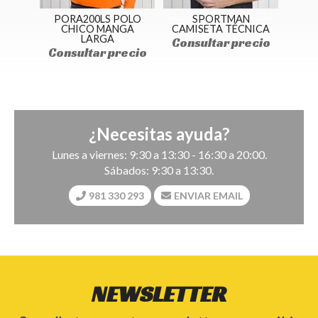
OLO
PORA200LS POLO
SPORTMAN
TSR
GA
CHICO MANGA
CAMISETA TÉCNICA
U
LARGA
Consultar precio
ecio
Consultar precio
Con
¿Necesitas ayuda?
Lunes a viernes: 9:30 a 13:30 - 16:30 a 20:00.
Sábados: 9:30 a 13:30.
981 330 293
ENVIAR EMAIL
NEWSLETTER