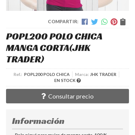
COMPARTIR:
POPL200 POLO CHICA
MANGA CORTA
(JHK
TRADER)
Ref.:
POPL200 POLO CHICA
Marca:
JHK TRADER
EN STOCK
Consultar precio
Información
- Polo piqué para mujer de manga corta, 100 %