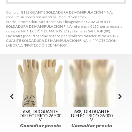
Comprar
G132 GUANTE SOLDADURA DE MANIPULACIÓN FINA
,
consulte su precio con nosotros. Producto en stock.
Precio, información, características e imágenes de
G132 GUANTE
SOLDADURA DE MANIPULACIÓN FINA
referencia G132, pertenece a la
categoría
PROTECCIÓN DE MANOS
(21) y a la marca
SAFETOP
(80).
Encuentra productos relacionados y de similares características a
G132
GUANTE SOLDADURA DE MANIPULACIÓN FINA
en "PROTECCION
LABORAL", "PROTECCIÓN DE MANOS".
NTE
688- DI3 GUANTE
688- DI4 GUANTE
68
7.000
DIELÉCTRICO 26.500
DIELÉCTRICO 36.000
V
V
Con
ecio
Consultar precio
Consultar precio