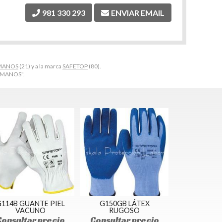
981 330 293
ENVIAR EMAIL
 MANOS
(21) y a la marca
SAFETOP
(80).
 MANOS".
114B GUANTE PIEL
G150GB LÁTEX
VACUNO
RUGOSO
Consultar precio
Consultar precio