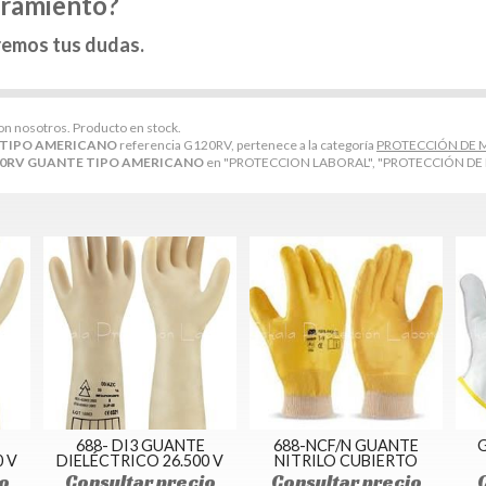
oramiento?
remos tus dudas.
con nosotros. Producto en stock.
 TIPO AMERICANO
referencia G120RV, pertenece a la categoría
PROTECCIÓN DE
0RV GUANTE TIPO AMERICANO
en "PROTECCION LABORAL", "PROTECCIÓN DE
688- DI3 GUANTE
688-NCF/N GUANTE
G
0 V
DIELÉCTRICO 26.500 V
NITRILO CUBIERTO
o
Consultar precio
Consultar precio