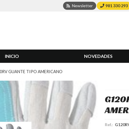
Newsletter
981 330 293
INICIO
NOVEDADES
0RV GUANTE TIPO AMERICANO
G120
AMER
Ref.:
G120R