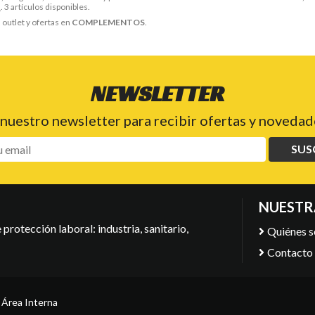
O
. 3 artículos disponibles.
outlet y ofertas en
COMPLEMENTOS
.
NEWSLETTER
 nuestro newsletter para recibir ofertas y novedade
SUS
NUESTR
protección laboral: industria, sanitario,
Quiénes 
Contacto
-
Área Interna