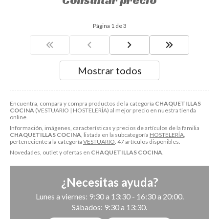
Consultar precio
Página 1 de 3
Mostrar todos
Encuentra, compara y compra productos de la categoría
CHAQUETILLAS
COCINA
(VESTUARIO | HOSTELERÍA) al mejor precio en nuestra tienda
online.
Información, imágenes, características y precios de artículos de la familia
CHAQUETILLAS COCINA
, listada en la subcategoría
HOSTELERÍA
,
perteneciente a la categoría
VESTUARIO
. 47 artículos disponibles.
Novedades, outlet y ofertas en
CHAQUETILLAS COCINA
.
¿Necesitas ayuda?
Lunes a viernes: 9:30 a 13:30 - 16:30 a 20:00.
Sábados: 9:30 a 13:30.