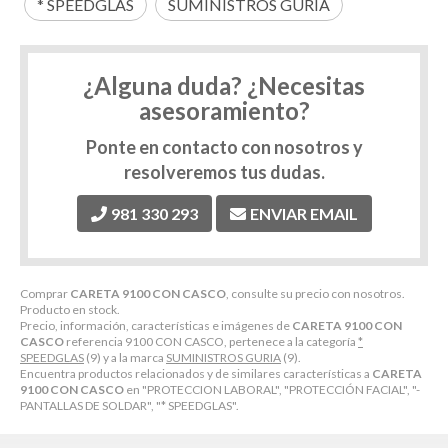
* SPEEDGLAS
SUMINISTROS GURIA
¿Alguna duda? ¿Necesitas
asesoramiento?
Ponte en contacto con nosotros y
resolveremos tus dudas.
981 330 293
ENVIAR EMAIL
Comprar
CARETA 9100 CON CASCO
, consulte su precio con nosotros.
Producto en stock.
Precio, información, características e imágenes de
CARETA 9100 CON
CASCO
referencia 9100 CON CASCO, pertenece a la categoría
*
SPEEDGLAS
(9) y a la marca
SUMINISTROS GURIA
(9).
Encuentra productos relacionados y de similares características a
CARETA
9100 CON CASCO
en "PROTECCION LABORAL", "PROTECCIÓN FACIAL", "-
PANTALLAS DE SOLDAR", "* SPEEDGLAS".