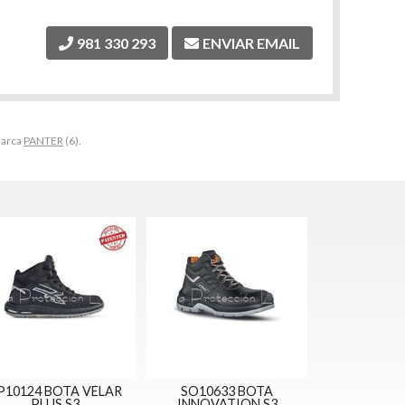
981 330 293
ENVIAR EMAIL
marca
PANTER
(6).
P10124 BOTA VELAR
SO10633 BOTA
PLUS S3
INNOVATION S3