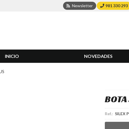
Newsletter
981 330 293
INICIO
NOVEDADES
US
BOTA 
Ref.:
SILEX 