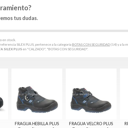
oramiento?
remos tus dudas.
o en stock.
referencia SILEX PLUS, pertenece a la categoría
BOTAS CON SEGURIDAD
(14) y a la 
A SILEX PLUS
en "CALZADO", "BOTAS CON SEGURIDAD".
FRAGUA HEBILLA PLUS
FRAGUA VELCRO PLUS
R