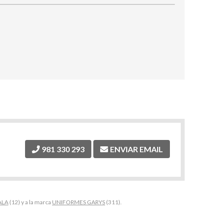
981 330 293
ENVIAR EMAIL
ALA
(12) y a la marca
UNIFORMES GARYS
(311).