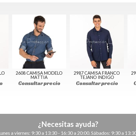
LO
2608 CAMISA MODELO
2987 CAMISA FRANCO
2
MATTIA
TEJANO INDIGO
o
Consultar precio
Consultar precio
¿Necesitas ayuda?
Lunes a viernes: 9:30 a 13:30 - 16:30 a 20:00. Sábados: 9:30 a 13:30