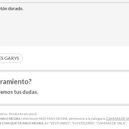
otón dorado.
S GARYS
oramiento?
remos tus dudas.
otros. Producto en stock.
 MAO NEGRA
referencia 9633 MAO NEGRA, pertenece a la categoría
CAMISAS DE S
3 CHAQUETA MAO NEGRA
en "VESTUARIO", "HOSTELERÍA", "CAMISAS DE SALA".