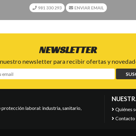
981 330 293
ENVIAR EMAIL
NEWSLETTER
 nuestro newsletter para recibir ofertas y novedade
SUS
NUESTR
protección laboral: industria, sanitario,
Quiénes 
Contacto