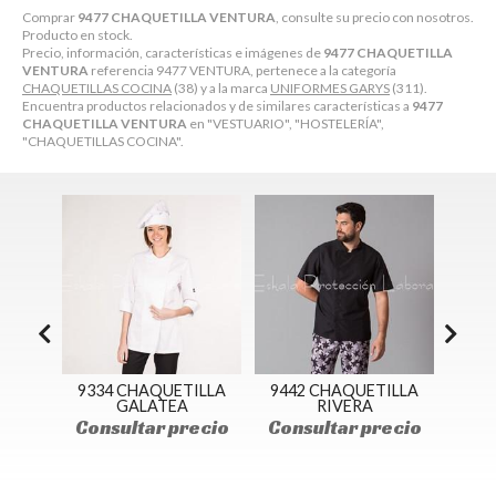
Comprar
9477 CHAQUETILLA VENTURA
, consulte su precio con nosotros.
Producto en stock.
Precio, información, características e imágenes de
9477 CHAQUETILLA
VENTURA
referencia 9477 VENTURA, pertenece a la categoría
CHAQUETILLAS COCINA
(38) y a la marca
UNIFORMES GARYS
(311).
Encuentra productos relacionados y de similares características a
9477
CHAQUETILLA VENTURA
en "VESTUARIO", "HOSTELERÍA",
"CHAQUETILLAS COCINA".
ILLA
9334 CHAQUETILLA
9442 CHAQUETILLA
947
(SIN
GALATEA
RIVERA
Consultar precio
Consultar precio
Con
ecio