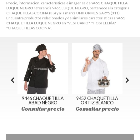
Precio, información, características e imágenes de
9451 CHAQUETILLA
LUQUE NEGRO
referencia 9451 LUQUE NEGRO, pertenece a la categoría
CHAQUETILLAS COCINA
(38) y a la marca
UNIFORMES GARYS
(311).
Encuentra productos relacionados y de similares características a
9451
CHAQUETILLA LUQUE NEGRO
en "VESTUARIO", "HOSTELERÍA",
"CHAQUETILLAS COCINA".
ILLA
9446 CHAQUETILLA
9452 CHAQUETILLA
947
ABAD NEGRO
ORTIZ BLANCO
ecio
Consultar precio
Consultar precio
Con