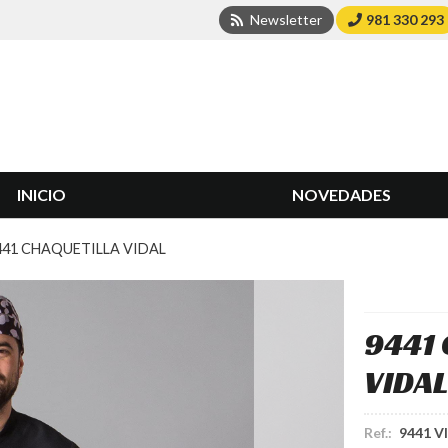
Newsletter
981 330 293
INICIO
NOVEDADES
441 CHAQUETILLA VIDAL
9441
VIDAL
Ref.:
9441 V