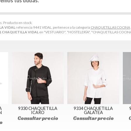
remos tus dudas.
s. Producto en stock.
LA VIDAL
referencia 9441 VIDAL, pertenece a la categoría
CHAQUETILLAS COCINA
1 CHAQUETILLA VIDAL
en "VESTUARIO", "HOSTELERÍA", "CHAQUETILLAS COCINA
A
9330 CHAQUETILLA
9334 CHAQUETILLA
N
ICARO
GALATEA
Consultar precio
Consultar precio
o