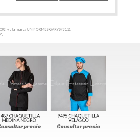
(38) y a la marca
UNIFORMES GARYS
(311).
".
9487 CHAQUETILLA
9495 CHAQUETILLA
MEDINA NEGRO
VELASCO
Consultar precio
Consultar precio