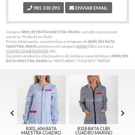
981 330 293
ENVIAR EMAIL
Comprar
8890_891 BATA MAESTRA JIRAFA
, consulte su precio con
nosotros. Producto en stock.
Precio, información, características e imágenes de
8890_891 BATA
MAESTRA JIRAFA
pertenece a la categoría
BATAS
(28) y a la marca
CONFECCIONES DYNEKE
(42).
Encuentra productos relacionados y de similares características a
8890_891
BATA MAESTRA JIRAFA
en "VESTUARIO", "COLEGIO", "BATAS".
TA
8301_606 BATA
8318 BATA CUBI
8
MAESTRA CUADRO
CUADRO MARINO
M