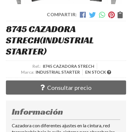
COMPARTIR:
8745 CAZADORA
STRECH
(INDUSTRIAL
STARTER)
Ref.:
8745 CAZADORA STRECH
Marca:
INDUSTRIAL STARTER
EN STOCK
Consultar precio
Información
Cazadora con diferentes ajustes en la cintura, red
transpirable bajo la axila, sistema para absorber las