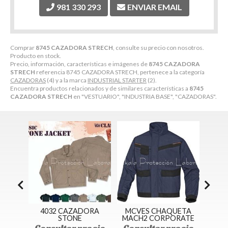
981 330 293
ENVIAR EMAIL
Comprar
8745 CAZADORA STRECH
, consulte su precio con nosotros.
Producto en stock.
Precio, información, características e imágenes de
8745 CAZADORA
STRECH
referencia 8745 CAZADORA STRECH, pertenece a la categoría
CAZADORAS
(4) y a la marca
INDUSTRIAL STARTER
(2).
Encuentra productos relacionados y de similares características a
8745
CAZADORA STRECH
en "VESTUARIO", "INDUSTRIA BASE", "CAZADORAS".
ORA
4032 CAZADORA
MCVES CHAQUETA
38
A
STONE
MACH2 CORPORATE