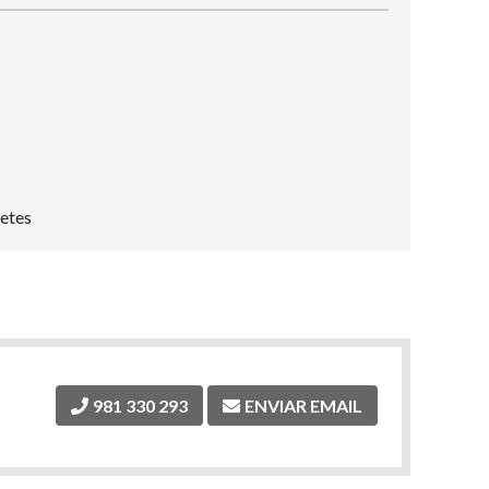
uetes
981 330 293
ENVIAR EMAIL