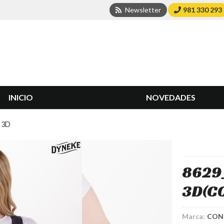
Newsletter
981 330 293
INICIO
NOVEDADES
 3D
8629
3D
(C
Marca:
CON