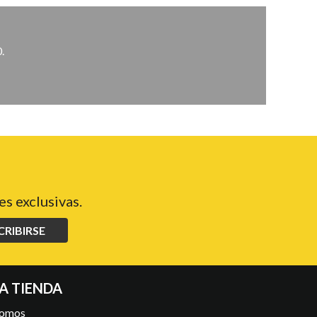
.
s exclusivas.
CRIBIRSE
A TIENDA
somos