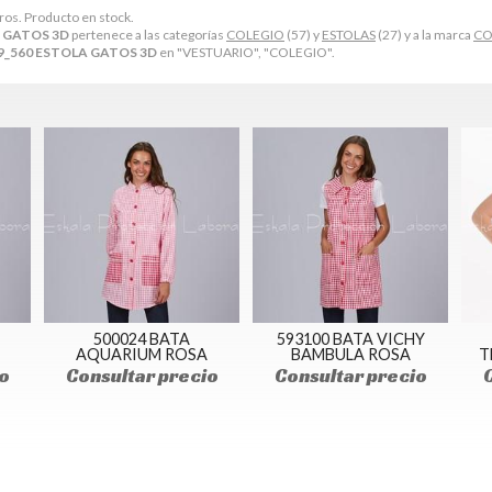
tros. Producto en stock.
A GATOS 3D
pertenece a las categorías
COLEGIO
(57) y
ESTOLAS
(27) y a la marca
CO
9_560 ESTOLA GATOS 3D
en "VESTUARIO", "COLEGIO".
500024 BATA
593100 BATA VICHY
AQUARIUM ROSA
BAMBULA ROSA
T
o
Consultar precio
Consultar precio