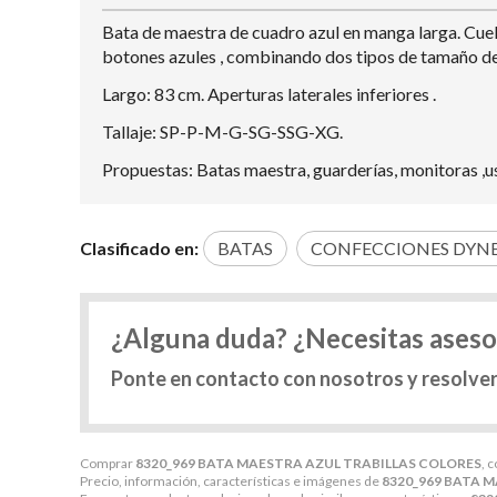
Bata de maestra de cuadro azul en manga larga. Cuell
botones azules , combinando dos tipos de tamaño d
Largo: 83 cm. Aperturas laterales inferiores .
Tallaje: SP-P-M-G-SG-SSG-XG.
Propuestas: Batas maestra, guarderías, monitoras ,uso
Clasificado en:
BATAS
CONFECCIONES DYN
¿Alguna duda? ¿Necesitas ases
Ponte en contacto con nosotros y resolve
Comprar
8320_969 BATA MAESTRA AZUL TRABILLAS COLORES
, 
Precio, información, características e imágenes de
8320_969 BATA 