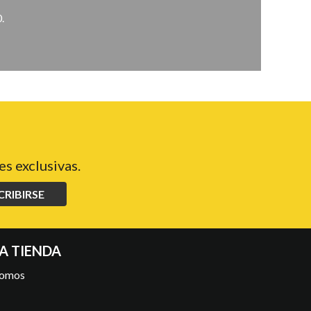
.
s exclusivas.
CRIBIRSE
A TIENDA
somos