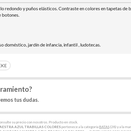
o redondo y puños elásticos. Contraste en colores en tapetas de bol
e botones.
 doméstico, jardín de infancia, infantil , ludotecas.
EKE
oramiento?
remos tus dudas.
consulte su precio con nosotros. Producto en stock.
MAESTRA AZUL TRABILLAS COLORES
pertenece a la categoría
BATAS
(28) y a la ma