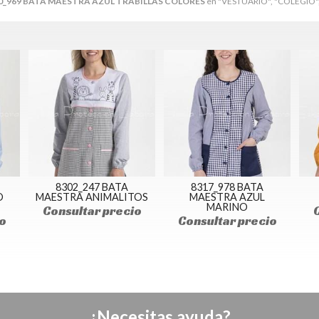
0_969 BATA MAESTRA AZUL TRABILLAS COLORES
en "VESTUARIO", "COLEGIO",
8302_247 BATA
8317_978 BATA
O
MAESTRA ANIMALITOS
MAESTRA AZUL
MARINO
Consultar precio
o
Consultar precio
¿Necesitas ayuda?