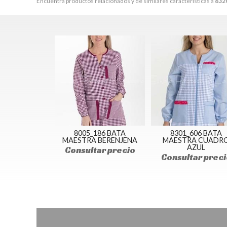
Encuentra productos relacionados y de similares características a
832
8005_186 BATA
8301_606 BATA
MAESTRA BERENJENA
MAESTRA CUADR
AZUL
Consultar precio
Consultar preci