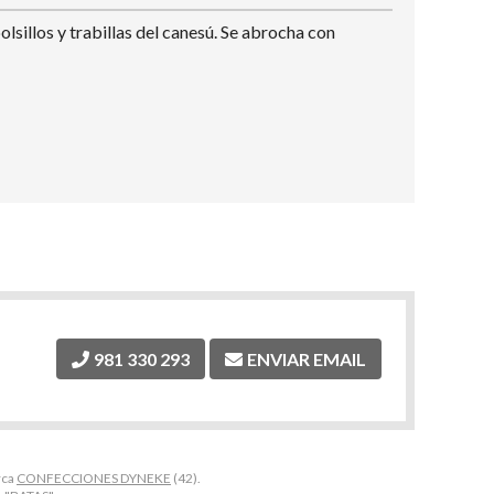
sillos y trabillas del canesú. Se abrocha con
981 330 293
ENVIAR EMAIL
rca
CONFECCIONES DYNEKE
(42).