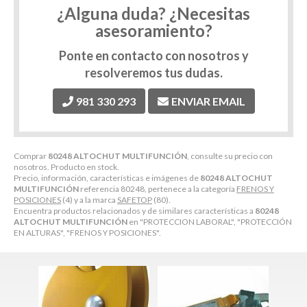
¿Alguna duda? ¿Necesitas
asesoramiento?
Ponte en contacto con nosotros y
resolveremos tus dudas.
981 330 293
ENVIAR EMAIL
Comprar
80248 ALTOCHUT MULTIFUNCIÓN
, consulte su precio con
nosotros. Producto en stock.
Precio, información, características e imágenes de
80248 ALTOCHUT
MULTIFUNCIÓN
referencia 80248, pertenece a la categoría
FRENOS Y
POSICIONES
(4) y a la marca
SAFETOP
(80).
Encuentra productos relacionados y de similares características a
80248
ALTOCHUT MULTIFUNCIÓN
en "PROTECCION LABORAL", "PROTECCIÓN
EN ALTURAS", "FRENOS Y POSICIONES".