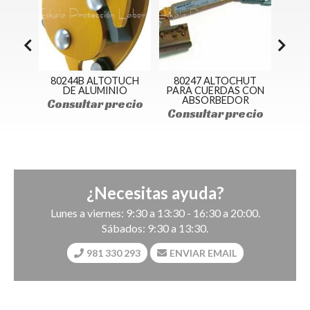
UT DE
80244B ALTOTUCH
80247 ALTOCHUT
8024
DE ALUMINIO
PARA CUERDAS CON
ABSORBEDOR
ecio
Consultar precio
Con
Consultar precio
¿Necesitas ayuda?
Lunes a viernes: 9:30 a 13:30 - 16:30 a 20:00.
Sábados: 9:30 a 13:30.
981 330 293
ENVIAR EMAIL