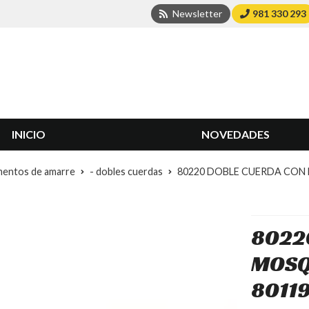
Newsletter
981 330 293
INICIO
NOVEDADES
mentos de amarre
- dobles cuerdas
80220 DOBLE CUERDA CON
8022
MOSQ
8011