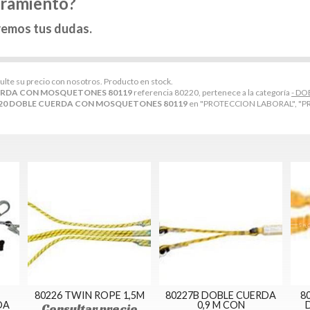
oramiento?
remos tus dudas.
sulte su precio con nosotros. Producto en stock.
ERDA CON MOSQUETONES 80119
referencia 80220, pertenece a la categoría
- DO
20 DOBLE CUERDA CON MOSQUETONES 80119
en "PROTECCION LABORAL", "P
80226 TWIN ROPE 1,5M
80227B DOBLE CUERDA
8
DA
0,9 M CON
Consultar precio