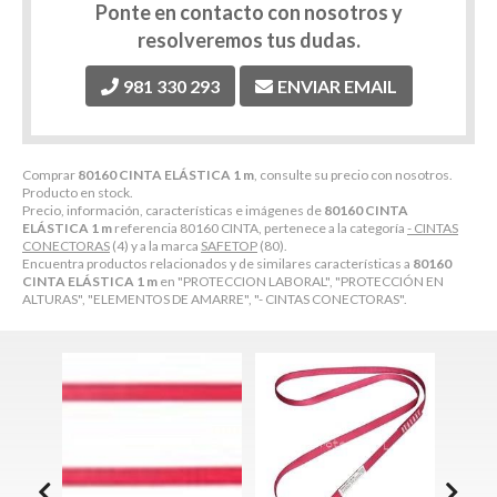
Ponte en contacto con nosotros y
resolveremos tus dudas.
981 330 293
ENVIAR EMAIL
Comprar
80160 CINTA ELÁSTICA 1 m
, consulte su precio con nosotros.
Producto en stock.
Precio, información, características e imágenes de
80160 CINTA
ELÁSTICA 1 m
referencia 80160 CINTA, pertenece a la categoría
- CINTAS
CONECTORAS
(4) y a la marca
SAFETOP
(80).
Encuentra productos relacionados y de similares características a
80160
CINTA ELÁSTICA 1 m
en "PROTECCION LABORAL", "PROTECCIÓN EN
ALTURAS", "ELEMENTOS DE AMARRE", "- CINTAS CONECTORAS".