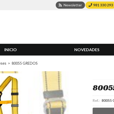
Newsletter
981 330 293
INICIO
NOVEDADES
eses
80055 GREDOS
8005
Ref.:
80055