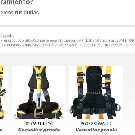
oramiento?
remos tus dudas.
n stock.
ferencia 80055 GREDOS, pertenece a la categoría
ARNESES
(5) y a la marca
SAFETOP
55 GREDOS
en "PROTECCION LABORAL", "PROTECCIÓN EN ALTURAS", "ARNESES".
80076B BIHOR
80079 SIWALIK
o
Consultar precio
Consultar precio