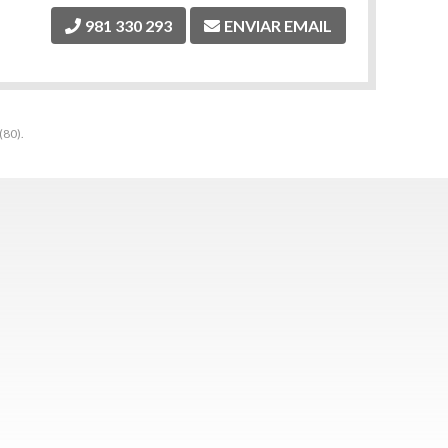
981 330 293
ENVIAR EMAIL
(80).