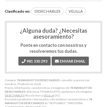
Clasificado en:
DESECHABLES
VELILLA
¿Alguna duda? ¿Necesitas
asesoramiento?
Ponte en contacto con nosotros y
resolveremos tus dudas.
981 330 293
ENVIAR EMAIL
Comprar
74 MANGUITOS DESECHABLES
, consulte su precio con
nosotros. Producto en stock.
Precio, información, características e imágenes de
74 MANGUITOS
DESECHABLES
referencia 74 MANGUITOS, pertenece a la categoría
DESECHABLES
(4) y a la marca
VELILLA
(31).
Encuentra productos relacionados y de similares características a
74
MANGUITOS DESECHABLES
en "VESTUARIO", "INDUSTRIA
ALIMENTARIA", "DESECHABLES".