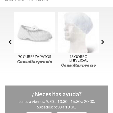
SITA
70 CUBREZAPATOS
78 GORRO
66 
UNIVERSAL
ecio
Consultar precio
Con
Consultar precio
¿Necesitas ayuda?
Lunes a viernes: 9:30 a 13:30 - 16:30 a 20:00.
Sábados: 9:30 a 13:30.