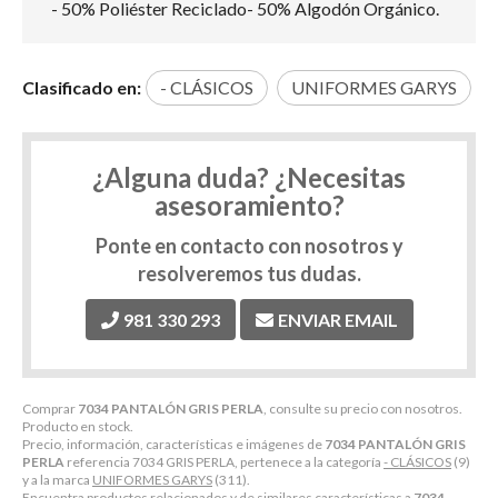
- 50% Poliéster Reciclado- 50% Algodón Orgánico.
Clasificado en:
- CLÁSICOS
UNIFORMES GARYS
¿Alguna duda? ¿Necesitas
asesoramiento?
Ponte en contacto con nosotros y
resolveremos tus dudas.
981 330 293
ENVIAR EMAIL
Comprar
7034 PANTALÓN GRIS PERLA
, consulte su precio con nosotros.
Producto en stock.
Precio, información, características e imágenes de
7034 PANTALÓN GRIS
PERLA
referencia 7034 GRIS PERLA, pertenece a la categoría
- CLÁSICOS
(9)
y a la marca
UNIFORMES GARYS
(311).
Encuentra productos relacionados y de similares características a
7034