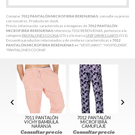
Comprar
7012 PANTALÓN MICROFIBRA BERENJENAS
, consulte su precio
con nosotros. Producto en stock.
Precio, información, características e imágenes de
7012 PANTALÓN
MICROFIBRA BERENJENAS
referencia 7012 BERENJENAS, pertenece a la
categoría
PANTALONES COCINA
(25) y a la marca
UNIFORMES GARYS
(311).
Encuentra productos relacionados y de similares características a
7012
PANTALÓN MICROFIBRA BERENJENAS
en "VESTUARIO", "HOSTELERÍA",
"PANTALONES COCINA".
LÓN
7011 PANTALÓN
7012 PANTALÓN
70
ULA
VICHY BAMBULA
MICROFIBRA
NARANJA
CAMUFLAJE
ecio
Consultar precio
Consultar precio
Con