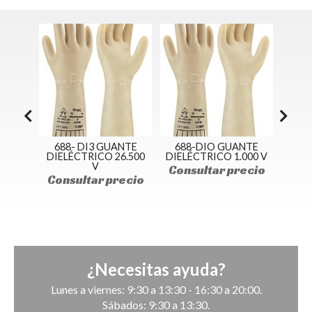
NTE
688- DI3 GUANTE
688-DIO GUANTE
G13
00V
DIELÉCTRICO 26.500
DIELÉCTRICO 1.000 V
SOLD
V
R
cio
Consultar precio
Consultar precio
Cons
¿Necesitas ayuda?
Lunes a viernes: 9:30 a 13:30 - 16:30 a 20:00.
Sábados: 9:30 a 13:30.