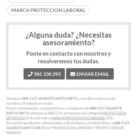
MARCA PROTECCION LABORAL
¿Alguna duda? ¿Necesitas
asesoramiento?
Ponte en contacto con nosotros y
resolveremos tus dudas.
981 330 293
ENVIAR EMAIL
Comprar
688-CUT GUANTE ANTICORTE
, consulte su precio con
nosotros. Producto en stock.
Precio, información, características e imágenes de
688-CUT GUANTE
ANTICORTE
referencia 688-CUT, pertenece a la categoría
PROTECCIÓN
DE MANOS
(21) y a la marca
MARCA PROTECCION LABORAL
(33).
Encuentra productos relacionados y de similares características a
688-CUT
GUANTE ANTICORTE
en "PROTECCION LABORAL", "PROTECCIÓN DE
MANOS".