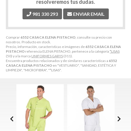
resolveremos tus dudas.
981 330 293
ENVIAR EMAIL
Comprar
6552 CASACA ELENA PISTACHO
, consulte su precio con
nosotros. Producto en stock.
Precio, información, características e imágenes de
6552 CASACA ELENA
PISTACHO
referencia ELENA PISTACHO, pertenece a la categoría
*LISAS
(50) y a la marca
UNIFORMES GARYS
(311).
Encuentra productos relacionados y de similares características a
6552
CASACA ELENA PISTACHO
en "VESTUARIO", "SANIDAD, ESTÉTICA Y
LIMPIEZA", "MICROFIBRA", "*LISAS".