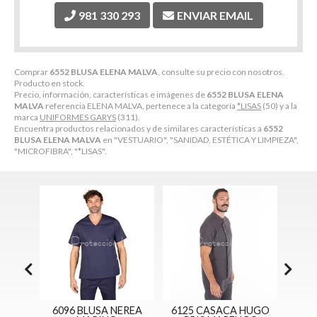
981 330 293
ENVIAR EMAIL
Comprar
6552 BLUSA ELENA MALVA
, consulte su precio con nosotros.
Producto en stock.
Precio, información, características e imágenes de
6552 BLUSA ELENA
MALVA
referencia ELENA MALVA, pertenece a la categoría
*LISAS
(50) y a la
marca
UNIFORMES GARYS
(311).
Encuentra productos relacionados y de similares características a
6552
BLUSA ELENA MALVA
en "VESTUARIO", "SANIDAD, ESTÉTICA Y LIMPIEZA",
"MICROFIBRA", "*LISAS".
6 BLUSA NEREA
6125 CASACA HUGO
6125 CASACA HUG