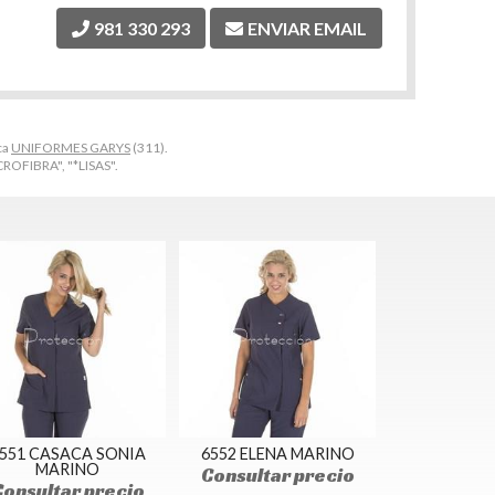
981 330 293
ENVIAR EMAIL
ca
UNIFORMES GARYS
(311).
ROFIBRA", "*LISAS".
551 CASACA SONIA
6552 ELENA MARINO
MARINO
Consultar precio
Consultar precio