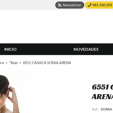
Newsletter
981 330 293
INICIO
NOVEDADES
bra
*lisas
6551 CASACA SONIA ARENA
6551 
AREN
Ref.:
SONIA