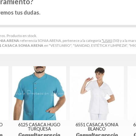
oramiento?
remos tus dudas.
tros. Producto en stock.
NIA ARENA
referencia SONIA ARENA, pertenece a la categoría
*LISAS
(50) y a la mar
1 CASACA SONIA ARENA
en "VESTUARIO", "SANIDAD, ESTÉTICA Y LIMPIEZA", "MIC
O
6125 CASACA HUGO
6551 CASACA SONIA
6
TURQUESA
BLANCO
o
Consultar precio
Consultar precio