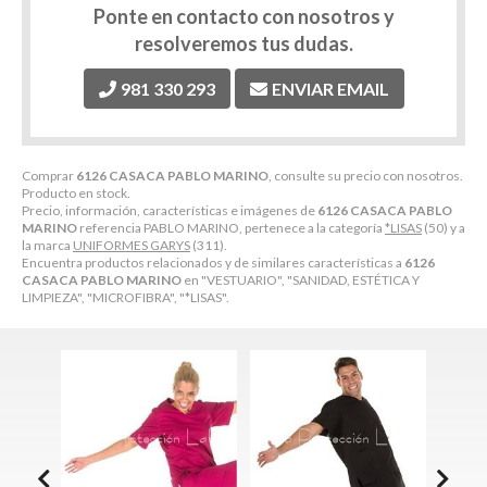
Ponte en contacto con nosotros y
resolveremos tus dudas.
981 330 293
ENVIAR EMAIL
Comprar
6126 CASACA PABLO MARINO
, consulte su precio con nosotros.
Producto en stock.
Precio, información, características e imágenes de
6126 CASACA PABLO
MARINO
referencia PABLO MARINO, pertenece a la categoría
*LISAS
(50) y a
la marca
UNIFORMES GARYS
(311).
Encuentra productos relacionados y de similares características a
6126
CASACA PABLO MARINO
en "VESTUARIO", "SANIDAD, ESTÉTICA Y
LIMPIEZA", "MICROFIBRA", "*LISAS".