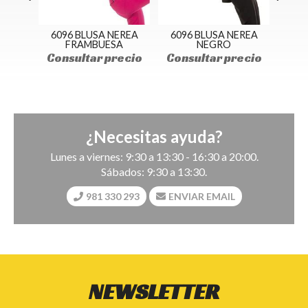
EREA
6096 BLUSA NEREA
6096 BLUSA NEREA
6126
FRAMBUESA
NEGRO
G
ecio
Consultar precio
Consultar precio
Con
¿Necesitas ayuda?
Lunes a viernes: 9:30 a 13:30 - 16:30 a 20:00.
Sábados: 9:30 a 13:30.
981 330 293
ENVIAR EMAIL
NEWSLETTER