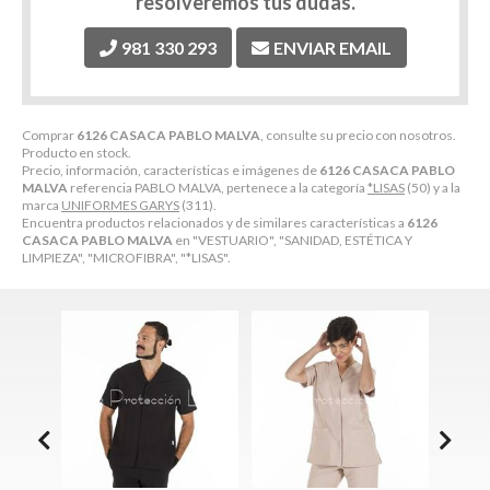
resolveremos tus dudas.
981 330 293
ENVIAR EMAIL
Comprar
6126 CASACA PABLO MALVA
, consulte su precio con nosotros.
Producto en stock.
Precio, información, características e imágenes de
6126 CASACA PABLO
MALVA
referencia PABLO MALVA, pertenece a la categoría
*LISAS
(50) y a la
marca
UNIFORMES GARYS
(311).
Encuentra productos relacionados y de similares características a
6126
CASACA PABLO MALVA
en "VESTUARIO", "SANIDAD, ESTÉTICA Y
LIMPIEZA", "MICROFIBRA", "*LISAS".