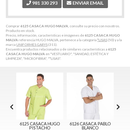
981 330 293
ENVIAR EMAIL
Comprar
6125 CASACA HUGO MALVA
, consulte su precio con nosotros.
Producto en stock.
Precio, información, características e imágenes de
6125 CASACA HUGO
MALVA
referencia HUGO MALVA, pertenece a la categoría
*LISAS
(50) y a la
marca
UNIFORMES GARYS
(311).
Encuentra productos relacionados y de similares características a
6125
CASACA HUGO MALVA
en "VESTUARIO", "SANIDAD, ESTÉTICA Y
LIMPIEZA", "MICROFIBRA", "*LISAS".
EREA
6125 CASACA HUGO
6126 CASACA PABLO
6126
PISTACHO
BLANCO