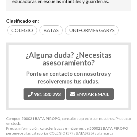
educadoras en escuelas infantiles y guarderías.
Clasificado en:
COLEGIO
BATAS
UNIFORMES GARYS
¿Alguna duda? ¿Necesitas
asesoramiento?
Ponte en contacto con nosotros y
resolveremos tus dudas.
981 330 293
ENVIAR EMAIL
Comprar
500021 BATA PIROPO
, consulte su precio con nosotros. Producto
en stock.
Precio, información, características e imágenes de
500021 BATA PIROPO
pertenece a las categorías
COLEGIO
(57) y
BATAS
(28) y a la marca