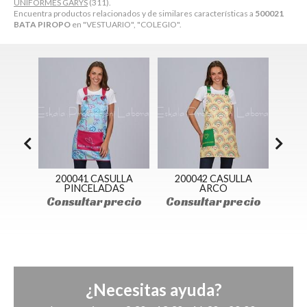
UNIFORMES GARYS
(311).
Encuentra productos relacionados y de similares características a
500021
BATA PIROPO
en "VESTUARIO", "COLEGIO".
CASULLA
200042 CASULLA
600068 BLUSA
LADAS
ARCO
VISUAL
r precio
Consultar precio
Consultar precio
¿Necesitas ayuda?