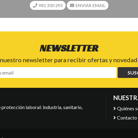
981 330 293
ENVIAR EMAIL
NEWSLETTER
 nuestro newsletter para recibir ofertas y novedade
SUS
NUESTR
protección laboral: industria, sanitario,
Quiénes 
Contacto