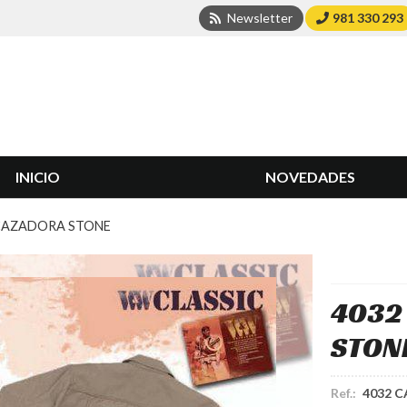
Newsletter
981 330 293
INICIO
NOVEDADES
CAZADORA STONE
4032
STON
Ref.:
4032 