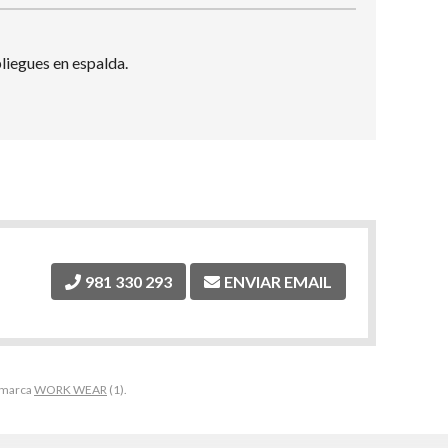
pliegues en espalda.
981 330 293
ENVIAR EMAIL
a marca
WORK WEAR
(1).