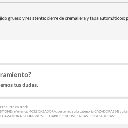
ido grueso y resistente; cierre de cremallera y tapa automáticos; 
oramiento?
remos tus dudas.
 Producto en stock.
 STONE
referencia 4032 CAZADORA, pertenece a la categoría
CAZADORAS
(4) y a l
2 CAZADORA STONE
en "VESTUARIO", "INDUSTRIA BASE", "CAZADORAS".