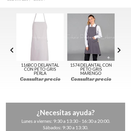
L CON
116BCO DELANTAL
1574 DELANTAL CON
1587
TER
CON PETO GRIS
PETO GRIS
P
PERLA
MARENGO
Con
ecio
Consultar precio
Consultar precio
¿Necesitas ayuda?
Lunes a viernes: 9:30 a 13:30 - 16:30 a 20:00.
Sábados: 9:30 a 13:30.