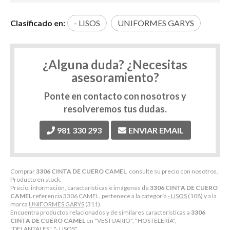
Clasificado en:
- LISOS
UNIFORMES GARYS
¿Alguna duda? ¿Necesitas
asesoramiento?
Ponte en contacto con nosotros y
resolveremos tus dudas.
981 330 293
ENVIAR EMAIL
Comprar
3306 CINTA DE CUERO CAMEL
, consulte su precio con nosotros.
Producto en stock.
Precio, información, características e imágenes de
3306 CINTA DE CUERO
CAMEL
referencia 3306 CAMEL, pertenece a la categoría
- LISOS
(108) y a la
marca
UNIFORMES GARYS
(311).
Encuentra productos relacionados y de similares características a
3306
CINTA DE CUERO CAMEL
en "VESTUARIO", "HOSTELERÍA",
"DELANTALES", "- LISOS".