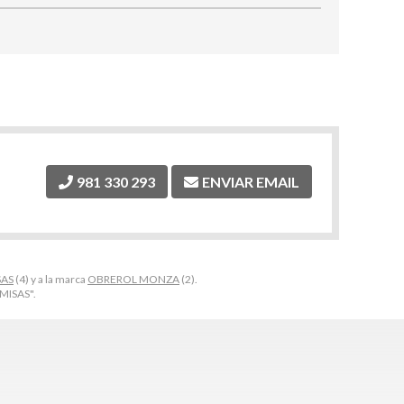
981 330 293
ENVIAR EMAIL
SAS
(4) y a la marca
OBREROL MONZA
(2).
MISAS".