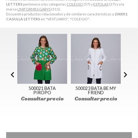
LETTERS
pertenece a las categorías
COLEGIO
(57) y
ESTOLAS
(27) y a la
marca
UNIFORMES GARYS
(311).
Encuentra productos relacionados y de similares características a
200051
CASULLA LETTERS
en "VESTUARIO", "COLEGIO".
LLA
500021 BATA
500023 BATA BE MY
8312
PIROPO
FRIEND
ANI
ecio
Consultar precio
Consultar precio
Con