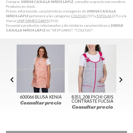
Comprar
200018 CASULLA NIÑOS LÁPIZ
, consulte su precio con nosotros.
Producto en stock.
Precio, información, características e imágenes de
200018 CASULLA
NIÑOS LÁPIZ
pertenece a las categorías
COLEGIO
(57) y
ESTOLAS
(27) y a la
marca
UNIFORMES GARYS
(311).
Encuentra productos relacionados y de similares características a
200018
CASULLA NIÑOS LÁPIZ
en "VESTUARIO", "COLEGIO".
SA
600066 BLUSA KENIA
8351_208 PICHI GRIS
86
CONTRASTE FUCSIA
Consultar precio
ecio
Consultar precio
Con